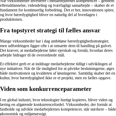
Når virksomheder investerer i medarbejdernes kompetencer – gennem
efteruddannelse, videndeling og tværfagligt samarbejde – skaber de et
fundament for kontinuerlig forbedring. Det er her, innovationen spirer,
og hvor bæredygtighed bliver en naturlig del af hverdagen i
produktionen.
Fra topstyret strategi til fælles ansvar
Mange virksomheder har i dag ambitiøse bæredygtighedsstrategier,
men udfordringen ligger ofte i at omsætte dem til handling på gulvet.
Det kræver, at medarbejderne føler ejerskab og forstår, hvordan deres
arbejde bidrager til de overordnede mål.
Et effektivt greb er at inddrage medarbejderne tidligt i udviklingen af
nye initiativer. Når de får mulighed for at påvirke beslutningerne, øges
både motivationen og kvaliteten af løsningerne. Samtidig skaber det en
kultur, hvor bæredygtighed ikke er et projekt, men en fælles opgave.
Viden som konkurrenceparameter
I en global industri, hvor teknologier hurtigt kopieres, bliver viden og
læring en afgørende konkurrencefordel. Virksomheder, der formår at
fastholde og udvikle medarbejdernes kompetencer, står stærkere – både
økonomisk og miljømæssigt.