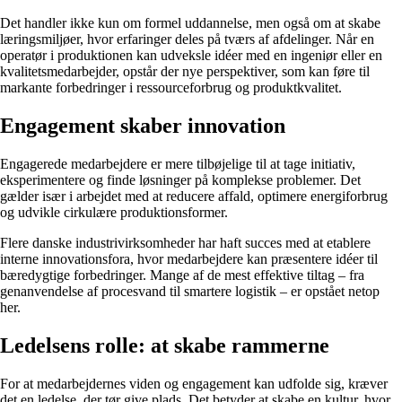
Det handler ikke kun om formel uddannelse, men også om at skabe
læringsmiljøer, hvor erfaringer deles på tværs af afdelinger. Når en
operatør i produktionen kan udveksle idéer med en ingeniør eller en
kvalitetsmedarbejder, opstår der nye perspektiver, som kan føre til
markante forbedringer i ressourceforbrug og produktkvalitet.
Engagement skaber innovation
Engagerede medarbejdere er mere tilbøjelige til at tage initiativ,
eksperimentere og finde løsninger på komplekse problemer. Det
gælder især i arbejdet med at reducere affald, optimere energiforbrug
og udvikle cirkulære produktionsformer.
Flere danske industrivirksomheder har haft succes med at etablere
interne innovationsfora, hvor medarbejdere kan præsentere idéer til
bæredygtige forbedringer. Mange af de mest effektive tiltag – fra
genanvendelse af procesvand til smartere logistik – er opstået netop
her.
Ledelsens rolle: at skabe rammerne
For at medarbejdernes viden og engagement kan udfolde sig, kræver
det en ledelse, der tør give plads. Det betyder at skabe en kultur, hvor