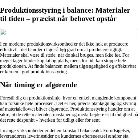
Produktionsstyring i balance: Materialer
til tiden – præcist når behovet opstår
I en moderne produktionsvirksomhed er det ikke nok at producere
effektivt – det handler i lige så høj grad om at producere rigtigt.
Materialer skal være til stede, når de skal bruges, men ikke før. For
meget lager binder kapital og plads, mens for lidt kan stoppe hele
produktionen. At finde balancen mellem tilgængelighed og effektivitet
er kernen i god produktionsstyring.
Når timing er afgørende
Forestil dig en produktionslinje, hvor en enkelt manglende komponent
kan forsinke hele processen. Det er her, præcis planlægning og styring
af materialeflowet bliver afgørende. Produktionsstyring handler om at
sikre, at de rette materialer, maskiner og medarbejdere er til rådighed på
det rette tidspunkt – hverken for tidligt eller for sent.
I mange virksomheder er det en konstant balanceakt. Forudsigelser,
leverandørers leveringstider og kundernes efterspørgsel ændrer sig