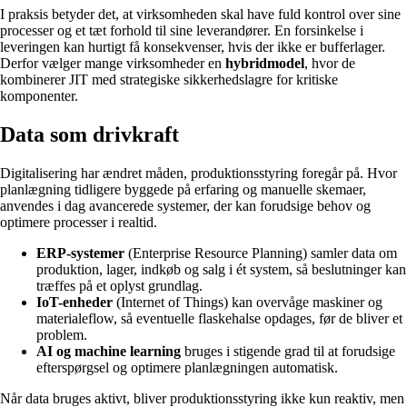
I praksis betyder det, at virksomheden skal have fuld kontrol over sine
processer og et tæt forhold til sine leverandører. En forsinkelse i
leveringen kan hurtigt få konsekvenser, hvis der ikke er bufferlager.
Derfor vælger mange virksomheder en
hybridmodel
, hvor de
kombinerer JIT med strategiske sikkerhedslagre for kritiske
komponenter.
Data som drivkraft
Digitalisering har ændret måden, produktionsstyring foregår på. Hvor
planlægning tidligere byggede på erfaring og manuelle skemaer,
anvendes i dag avancerede systemer, der kan forudsige behov og
optimere processer i realtid.
ERP-systemer
(Enterprise Resource Planning) samler data om
produktion, lager, indkøb og salg i ét system, så beslutninger kan
træffes på et oplyst grundlag.
IoT-enheder
(Internet of Things) kan overvåge maskiner og
materialeflow, så eventuelle flaskehalse opdages, før de bliver et
problem.
AI og machine learning
bruges i stigende grad til at forudsige
efterspørgsel og optimere planlægningen automatisk.
Når data bruges aktivt, bliver produktionsstyring ikke kun reaktiv, men