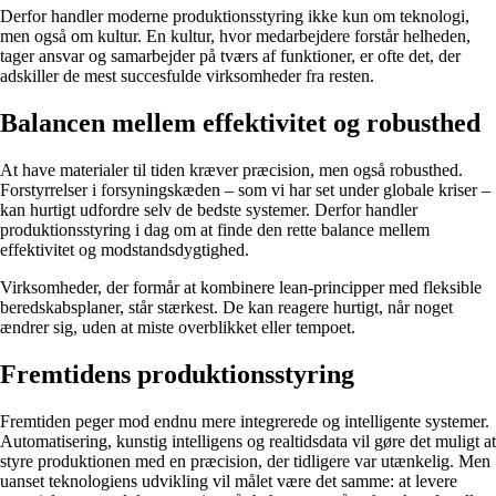
Derfor handler moderne produktionsstyring ikke kun om teknologi,
men også om kultur. En kultur, hvor medarbejdere forstår helheden,
tager ansvar og samarbejder på tværs af funktioner, er ofte det, der
adskiller de mest succesfulde virksomheder fra resten.
Balancen mellem effektivitet og robusthed
At have materialer til tiden kræver præcision, men også robusthed.
Forstyrrelser i forsyningskæden – som vi har set under globale kriser –
kan hurtigt udfordre selv de bedste systemer. Derfor handler
produktionsstyring i dag om at finde den rette balance mellem
effektivitet og modstandsdygtighed.
Virksomheder, der formår at kombinere lean-principper med fleksible
beredskabsplaner, står stærkest. De kan reagere hurtigt, når noget
ændrer sig, uden at miste overblikket eller tempoet.
Fremtidens produktionsstyring
Fremtiden peger mod endnu mere integrerede og intelligente systemer.
Automatisering, kunstig intelligens og realtidsdata vil gøre det muligt at
styre produktionen med en præcision, der tidligere var utænkelig. Men
uanset teknologiens udvikling vil målet være det samme: at levere