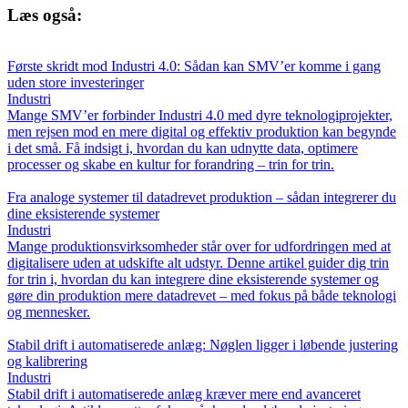
Læs også:
Første skridt mod Industri 4.0: Sådan kan SMV’er komme i gang
uden store investeringer
Industri
Mange SMV’er forbinder Industri 4.0 med dyre teknologiprojekter,
men rejsen mod en mere digital og effektiv produktion kan begynde
i det små. Få indsigt i, hvordan du kan udnytte data, optimere
processer og skabe en kultur for forandring – trin for trin.
Fra analoge systemer til datadrevet produktion – sådan integrerer du
dine eksisterende systemer
Industri
Mange produktionsvirksomheder står over for udfordringen med at
digitalisere uden at udskifte alt udstyr. Denne artikel guider dig trin
for trin i, hvordan du kan integrere dine eksisterende systemer og
gøre din produktion mere datadrevet – med fokus på både teknologi
og mennesker.
Stabil drift i automatiserede anlæg: Nøglen ligger i løbende justering
og kalibrering
Industri
Stabil drift i automatiserede anlæg kræver mere end avanceret