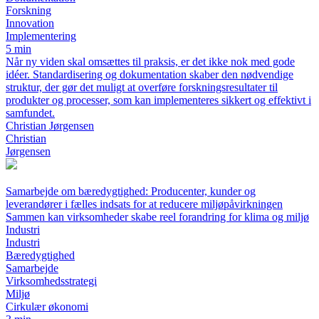
Forskning
Innovation
Implementering
5 min
Når ny viden skal omsættes til praksis, er det ikke nok med gode
idéer. Standardisering og dokumentation skaber den nødvendige
struktur, der gør det muligt at overføre forskningsresultater til
produkter og processer, som kan implementeres sikkert og effektivt i
samfundet.
Christian Jørgensen
Christian
Jørgensen
Samarbejde om bæredygtighed: Producenter, kunder og
leverandører i fælles indsats for at reducere miljøpåvirkningen
Sammen kan virksomheder skabe reel forandring for klima og miljø
Industri
Industri
Bæredygtighed
Samarbejde
Virksomhedsstrategi
Miljø
Cirkulær økonomi