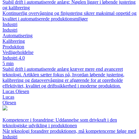
Stabil drift i automatiserede anlæg: Nøglen ligger i løbende justering
og kalibrering
Kontinuerlig overvågning og finjustering sikrer maksimal oppetid og
kvalitet i automatiserede produktionsmiljøer
Industri
Industri
Automatisering
Kalibrering
Produktion
Vedligeholdelse
Industri 4.0
5 min
Stabil drift i automatiserede anlæg kræver mere end avanceret
teknologi. Artiklen sætter fokus på, hvordan løbende justering,
kalibrering og dataovervågning er afgørende for at opretholde
effektivitet, kvalitet og driftssikkerhed i moderne produktion.
Lucas Olesen
Lucas
Olesen
Kompetencer i forandring: Uddannelse som drivkraft i den
teknologiske udvikling i produktionen
Når teknologi forandrer produktionen, må kompetencerne følge med
Industri