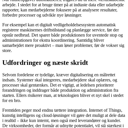
arbejde. I stedet for at bruge timer på at indtaste data eller udarbejde
rapporter, kan medarbejderne fokusere på at analysere resultater,
forbedre processer og udvikle nye løsninger.
For eksempel kan et digitalt vedligeholdelsessystem automatisk
registrere maskinernes driftstilstand og planlægge service, før der
opstår nedbrud. Det sparer både produktionen for uventede stop og
administrationen for ekstra koordinering. Samtidig bliver
samarbejdet mere proaktivt – man løser problemer, før de vokser sig
store.
Udfordringer og næste skridt
Selvom fordelene er tydelige, kræver digitalisering en målrettet
indsats. Systemer skal integreres, medarbejdere skal oplæres, og
processer skal gentænkes. Det er vigtigt, at ledelsen prioriterer
forandringen og inddrager både produktion og administration fra
starten. Ellers risikerer man, at teknologien bliver et nyt skel i stedet
for en bro.
Fremtiden peger mod endnu tættere integration. Internet of Things,
kunstig intelligens og cloud-løsninger vil gøre det muligt at dele data
i realtid – ikke kun internt, men også med leverandører og kunder.
De virksomheder, der formår at udnytte potentialet, vil stå stærkest i