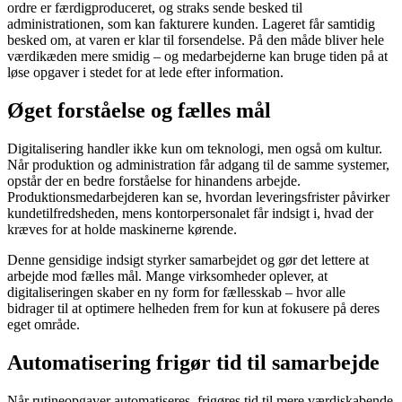
ordre er færdigproduceret, og straks sende besked til
administrationen, som kan fakturere kunden. Lageret får samtidig
besked om, at varen er klar til forsendelse. På den måde bliver hele
værdikæden mere smidig – og medarbejderne kan bruge tiden på at
løse opgaver i stedet for at lede efter information.
Øget forståelse og fælles mål
Digitalisering handler ikke kun om teknologi, men også om kultur.
Når produktion og administration får adgang til de samme systemer,
opstår der en bedre forståelse for hinandens arbejde.
Produktionsmedarbejderen kan se, hvordan leveringsfrister påvirker
kundetilfredsheden, mens kontorpersonalet får indsigt i, hvad der
kræves for at holde maskinerne kørende.
Denne gensidige indsigt styrker samarbejdet og gør det lettere at
arbejde mod fælles mål. Mange virksomheder oplever, at
digitaliseringen skaber en ny form for fællesskab – hvor alle
bidrager til at optimere helheden frem for kun at fokusere på deres
eget område.
Automatisering frigør tid til samarbejde
Når rutineopgaver automatiseres, frigøres tid til mere værdiskabende