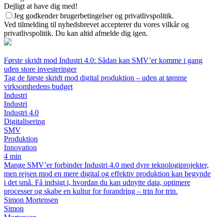
Dejligt at have dig med!
Jeg godkender brugerbetingelser og privatlivspolitik.
Ved tilmelding til nyhedsbrevet accepterer du vores vilkår og
privatlivspolitik. Du kan altid afmelde dig igen.
Første skridt mod Industri 4.0: Sådan kan SMV’er komme i gang
uden store investeringer
Tag de første skridt mod digital produktion – uden at tømme
virksomhedens budget
Industri
Industri
Industri 4.0
Digitalisering
SMV
Produktion
Innovation
4 min
Mange SMV’er forbinder Industri 4.0 med dyre teknologiprojekter,
men rejsen mod en mere digital og effektiv produktion kan begynde
i det små. Få indsigt i, hvordan du kan udnytte data, optimere
processer og skabe en kultur for forandring – trin for trin.
Simon Mortensen
Simon