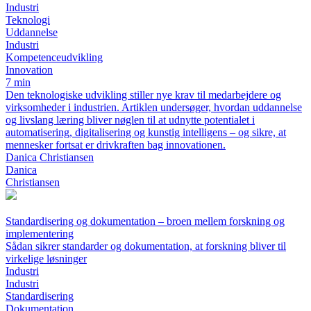
Industri
Teknologi
Uddannelse
Industri
Kompetenceudvikling
Innovation
7 min
Den teknologiske udvikling stiller nye krav til medarbejdere og
virksomheder i industrien. Artiklen undersøger, hvordan uddannelse
og livslang læring bliver nøglen til at udnytte potentialet i
automatisering, digitalisering og kunstig intelligens – og sikre, at
mennesker fortsat er drivkraften bag innovationen.
Danica Christiansen
Danica
Christiansen
Standardisering og dokumentation – broen mellem forskning og
implementering
Sådan sikrer standarder og dokumentation, at forskning bliver til
virkelige løsninger
Industri
Industri
Standardisering
Dokumentation