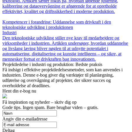
teknologi. Artiklen sætter fokus på, hvordan løbende justering,
kalibrering og dataovervågning er afgørende for at opretholde
effektivitet, kvalitet og driftssikkerhed i moderne produktion.
Kompetencer i forandring: Uddannelse som drivkraft i den
teknologiske udvikling i produktionen
Industri
Den teknologiske udvikling stiller nye krav til medarbejdere og
virksomheder i industrien. Artiklen undersøger, hvordan uddannelse
og livslang læring bliver nøglen til at udnytte potentialet i
automatisering, digitalisering og kunstig intelligens – og sikre, at
mennesker fortsat er drivkraften bag innovationen.
Projektledelse i industri og produktion: Bedste praksis
Få indsigt i effektive projektledelsesmetoder, som kan anvendes i
industrien. Denne e-bog giver dig værktøjer til planlægning,
udførelse og overvågning af projekter, der sikrer succes og
overholdelse af deadlines.
Hent din e-bog nu
Få inspiration og nyheder – skriv dig op
Gode tips. Ingen spam. Bare brugbar viden – gratis.
Angiv din e-mailadresse
Deltag