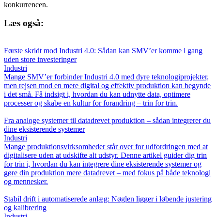
konkurrencen.
Læs også:
Første skridt mod Industri 4.0: Sådan kan SMV’er komme i gang
uden store investeringer
Industri
Mange SMV’er forbinder Industri 4.0 med dyre teknologiprojekter,
men rejsen mod en mere digital og effektiv produktion kan begynde
i det små. Få indsigt i, hvordan du kan udnytte data, optimere
processer og skabe en kultur for forandring – trin for trin.
Fra analoge systemer til datadrevet produktion – sådan integrerer du
dine eksisterende systemer
Industri
Mange produktionsvirksomheder står over for udfordringen med at
digitalisere uden at udskifte alt udstyr. Denne artikel guider dig trin
for trin i, hvordan du kan integrere dine eksisterende systemer og
gøre din produktion mere datadrevet – med fokus på både teknologi
og mennesker.
Stabil drift i automatiserede anlæg: Nøglen ligger i løbende justering
og kalibrering
Industri