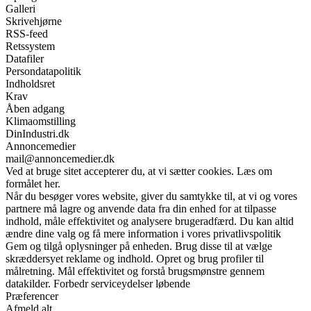
Galleri
Skrivehjørne
RSS-feed
Retssystem
Datafiler
Persondatapolitik
Indholdsret
Krav
Åben adgang
Klimaomstilling
DinIndustri.dk
Annoncemedier
mail@annoncemedier.dk
Ved at bruge sitet accepterer du, at vi sætter cookies. Læs om
formålet her.
Når du besøger vores website, giver du samtykke til, at vi og vores
partnere må lagre og anvende data fra din enhed for at tilpasse
indhold, måle effektivitet og analysere brugeradfærd. Du kan altid
ændre dine valg og få mere information i vores privatlivspolitik
Gem og tilgå oplysninger på enheden. Brug disse til at vælge
skræddersyet reklame og indhold. Opret og brug profiler til
målretning. Mål effektivitet og forstå brugsmønstre gennem
datakilder. Forbedr serviceydelser løbende
Præferencer
Afmeld alt