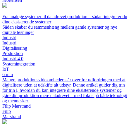
Mortensen
Fra analoge systemer til datadrevet produktion – sådan integrerer du
dine eksisterende systemer
Sådan skaber du sammenhæng mellem gamle systemer og nye
digitale løsninger
Industri
Industri
Digitalisering
Produktion
Industri 4.0
Systemintegration
IoT
6 min
Mange produktionsvirksomheder står over for udfordringen med at
digitalisere uden at udskifte alt udstyr. Denne artikel guider dig trin
for trin i, hvordan du kan integrere dine eksisterende systemer og
gøre din produktion mere datadrevet – med fokus på både teknologi
og mennesker.
Filip Marstrand
Filip
Marstrand