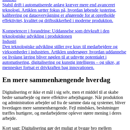
Stabil drift i automatiserede anlæg kræver mere end avanceret
teknologi. Artiklen sætter fokus på, hvordan løbende justering,
kalibrering og dataovervågning er afgørende for at opretholde
effektivitet, kvalitet og driftssikkerhed i moderne produktion.
Kompetencer i forandring: Uddannelse som drivkraft i den
teknologiske udvikling i produktionen
Industri
Den teknologiske udvikling stiller nye krav til medarbejdere og
virksomheder i industrien. Artiklen undersøger, hvordan uddannelse
og livslang læring bliver nøglen til at udnytte potentialet i
automatisering, digitalisering og kunstig intelligens – og sikre, at
mennesker fortsat er drivkraften bag innovationen.
En mere sammenhængende hverdag
Digitalisering er ikke et mål i sig selv, men et middel til at skabe
bedre samarbejde og mere effektive arbejdsgange. Når produktion
og administration arbejder ud fra de samme data og systemer, bliver
hverdagen mere sammenhængende. Fejl mindskes, beslutninger
træffes hurtigere, og medarbejderne oplever større mening i deres
arbejde.
Kort sagt: Digitalisering gør det muligt at bygge bro mellem