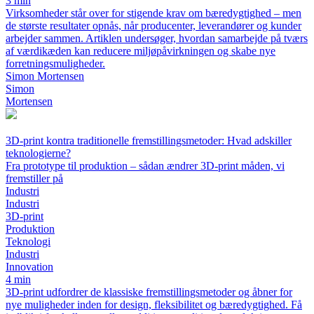
3 min
Virksomheder står over for stigende krav om bæredygtighed – men
de største resultater opnås, når producenter, leverandører og kunder
arbejder sammen. Artiklen undersøger, hvordan samarbejde på tværs
af værdikæden kan reducere miljøpåvirkningen og skabe nye
forretningsmuligheder.
Simon Mortensen
Simon
Mortensen
3D-print kontra traditionelle fremstillingsmetoder: Hvad adskiller
teknologierne?
Fra prototype til produktion – sådan ændrer 3D-print måden, vi
fremstiller på
Industri
Industri
3D-print
Produktion
Teknologi
Industri
Innovation
4 min
3D-print udfordrer de klassiske fremstillingsmetoder og åbner for
nye muligheder inden for design, fleksibilitet og bæredygtighed. Få