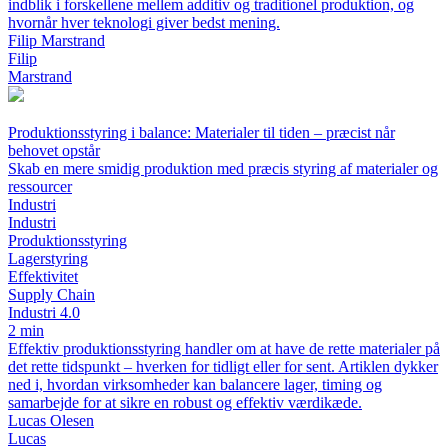
indblik i forskellene mellem additiv og traditionel produktion, og
hvornår hver teknologi giver bedst mening.
Filip Marstrand
Filip
Marstrand
Produktionsstyring i balance: Materialer til tiden – præcist når
behovet opstår
Skab en mere smidig produktion med præcis styring af materialer og
ressourcer
Industri
Industri
Produktionsstyring
Lagerstyring
Effektivitet
Supply Chain
Industri 4.0
2 min
Effektiv produktionsstyring handler om at have de rette materialer på
det rette tidspunkt – hverken for tidligt eller for sent. Artiklen dykker
ned i, hvordan virksomheder kan balancere lager, timing og
samarbejde for at sikre en robust og effektiv værdikæde.
Lucas Olesen
Lucas