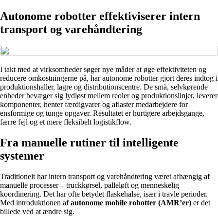
Autonome robotter effektiviserer intern
transport og varehåndtering
I takt med at virksomheder søger nye måder at øge effektiviteten og
reducere omkostningerne på, har autonome robotter gjort deres indtog i
produktionshaller, lagre og distributionscentre. De små, selvkørende
enheder bevæger sig lydløst mellem reoler og produktionslinjer, leverer
komponenter, henter færdigvarer og aflaster medarbejdere for
ensformige og tunge opgaver. Resultatet er hurtigere arbejdsgange,
færre fejl og et mere fleksibelt logistikflow.
Fra manuelle rutiner til intelligente
systemer
Traditionelt har intern transport og varehåndtering været afhængig af
manuelle processer – truckkørsel, palleløft og menneskelig
koordinering. Det har ofte betydet flaskehalse, især i travle perioder.
Med introduktionen af
autonome mobile robotter (AMR’er)
er det
billede ved at ændre sig.