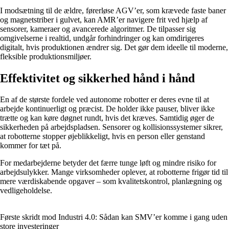
I modsætning til de ældre, førerløse AGV’er, som krævede faste baner
og magnetstriber i gulvet, kan AMR’er navigere frit ved hjælp af
sensorer, kameraer og avancerede algoritmer. De tilpasser sig
omgivelserne i realtid, undgår forhindringer og kan omdirigeres
digitalt, hvis produktionen ændrer sig. Det gør dem ideelle til moderne,
fleksible produktionsmiljøer.
Effektivitet og sikkerhed hånd i hånd
En af de største fordele ved autonome robotter er deres evne til at
arbejde kontinuerligt og præcist. De holder ikke pauser, bliver ikke
trætte og kan køre døgnet rundt, hvis det kræves. Samtidig øger de
sikkerheden på arbejdspladsen. Sensorer og kollisionssystemer sikrer,
at robotterne stopper øjeblikkeligt, hvis en person eller genstand
kommer for tæt på.
For medarbejderne betyder det færre tunge løft og mindre risiko for
arbejdsulykker. Mange virksomheder oplever, at robotterne frigør tid til
mere værdiskabende opgaver – som kvalitetskontrol, planlægning og
vedligeholdelse.
Første skridt mod Industri 4.0: Sådan kan SMV’er komme i gang uden
store investeringer