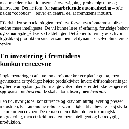
medarbejderne kan fokusere på overvågning, problemløsning og
innovation. Denne form for
samarbejdende automatisering
– ofte
kaldet “cobotics” – bliver en central del af fremtidens industri.
Efterhånden som teknologien modnes, forventes robotterne at blive
endnu mere intelligente. De vil kunne lære af erfaring, forudsige behov
og samarbejde på tværs af afdelinger. Det åbner for en ny æra, hvor
logistik og produktion smelter sammen i et dynamisk, selvoptimerende
system.
En investering i fremtidens
konkurrenceevne
Implementeringen af autonome robotter kræver planlægning, men
gevinsterne er tydelige: højere produktivitet, lavere driftsomkostninger
og bedre arbejdsmiljø. For mange virksomheder er det ikke længere et
spørgsmål om
hvorvidt
de skal automatisere, men
hvornår
.
I en tid, hvor global konkurrence og krav om hurtig levering presser
industrien, kan autonome robotter være nøglen til at bevare – og styrke
– konkurrenceevnen. De repræsenterer ikke blot en teknologisk
opgradering, men et skridt mod en mere intelligent og bæredygtig
produktion.