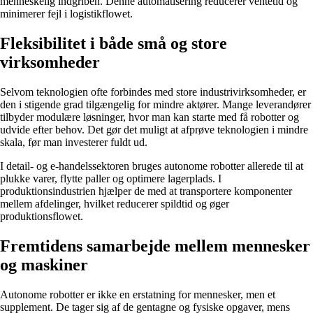
menneskelig indgriben. Denne automatisering reducerer ventetid og
minimerer fejl i logistikflowet.
Fleksibilitet i både små og store
virksomheder
Selvom teknologien ofte forbindes med store industrivirksomheder, er
den i stigende grad tilgængelig for mindre aktører. Mange leverandører
tilbyder modulære løsninger, hvor man kan starte med få robotter og
udvide efter behov. Det gør det muligt at afprøve teknologien i mindre
skala, før man investerer fuldt ud.
I detail- og e-handelssektoren bruges autonome robotter allerede til at
plukke varer, flytte paller og optimere lagerplads. I
produktionsindustrien hjælper de med at transportere komponenter
mellem afdelinger, hvilket reducerer spildtid og øger
produktionsflowet.
Fremtidens samarbejde mellem mennesker
og maskiner
Autonome robotter er ikke en erstatning for mennesker, men et
supplement. De tager sig af de gentagne og fysiske opgaver, mens